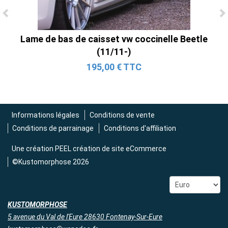
Ligne Cat-Back Active 4 Sorties avec
Lame de bas de caisset vw coccinelle Beetle
Tube en H pour Ford Mustang GT & V6
(11/11-)
(2015-2023)
195,00 € TTC
2 690,00 € TTC
Informations légales
Conditions de vente
Conditions de parrainage
Conditions d'affiliation
Une création
PEEL création de site eCommerce
©Kustomorphose 2026
KUSTOMORPHOSE
5 avenue du Val de l'Eure 28630 Fontenay-Sur-Eure