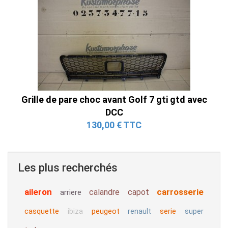
Grille de pare choc avant Golf 7 gti gtd avec
DCC
130,00 € TTC
Les plus recherchés
aileron
carrosserie
calandre
capot
arriere
casquette
peugeot
serie
ibiza
renault
super