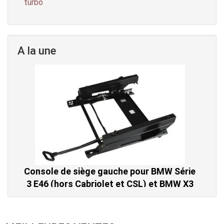
turbo
A la une
Console de siège gauche pour BMW Série
3 E46 (hors Cabriolet et CSL) et BMW X3
E83 (2004-2010)
865,00 € TTC