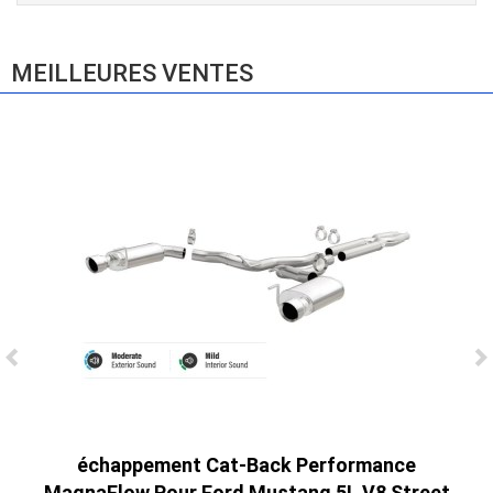
E83 (2004-2010)
865,00 € TTC
MEILLEURES VENTES
Ligne Cat-Back Active 4 Sorties avec
Tube en H pour Ford Mustang GT & V6
(2015-2023)
2 690,00 € TTC
échappement Cat-Back Performance
MagnaFlow Pour Ford Mustang 5L V8 Street