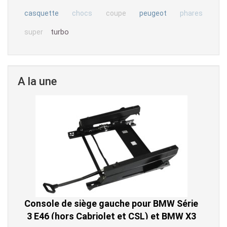
casquette
chocs
coupe
peugeot
phares
turbo
super
A la une
Console de siège gauche pour BMW Série
3 E46 (hors Cabriolet et CSL) et BMW X3