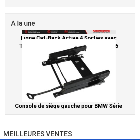
A la une
Console de siège gauche pour BMW Série
3 E46 (hors Cabriolet et CSL) et BMW X3
E83 (2004-2010)
865,00 € TTC
MEILLEURES VENTES