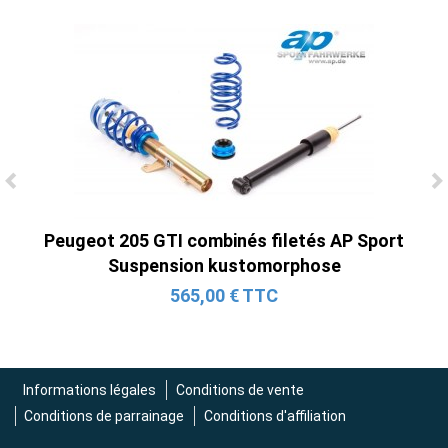
Ligne Cat-Back Active 4 Sorties avec
Tube en H pour Ford Mustang GT & V6
Peugeot 205 GTI combinés filetés AP Sport
(2015-2023)
Suspension kustomorphose
2 690,00 € TTC
565,00 € TTC
Informations légales
Conditions de vente
Conditions de parrainage
Conditions d'affiliation