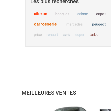
Les plus recherchés
aileron
becquet
capot
caisse
carrosserie
peugeot
mercedes
turbo
serie
prise
renault
super
MEILLEURES VENTES