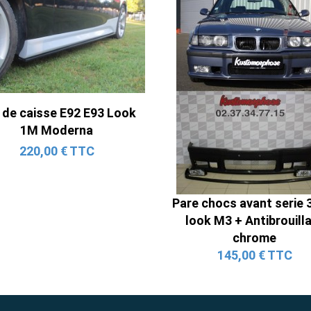
Ligne Cat-Back Active 4 Sorties
avec Tube en H pour Ford Mustang
 de caisse E92 E93 Look
GT & V6 (2015-2023)
1M Moderna
2 690,00 € TTC
220,00 € TTC
Pare chocs avant serie 
look M3 + Antibrouill
chrome
145,00 € TTC