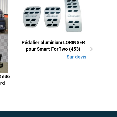
Pédalier aluminium LORINSER
pour Smart ForTwo (453)
Sur devis
3 e36
ard