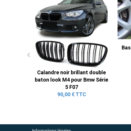
Bas
Calandre noir brillant double
baton look M4 pour Bmw Série
5 F07
90,00 € TTC
Informations légales