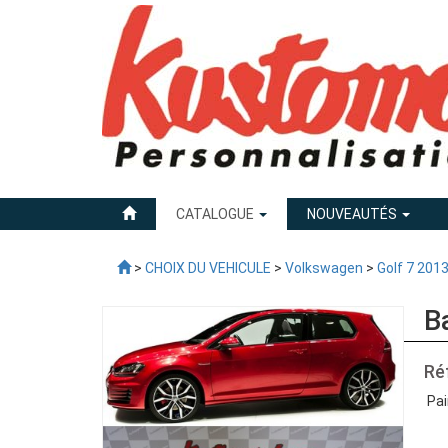
CATALOGUE
NOUVEAUTÉS
>
CHOIX DU VEHICULE
>
Volkswagen
>
Golf 7 201
B
Ré
Pai