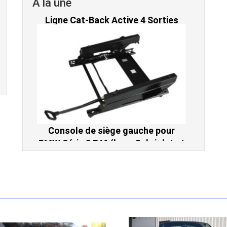
A la une
Console de siège gauche pour
BMW Série 3 E46 (hors Cabriolet et
CSL) et BMW X3 E83 (2004-2010)
865,00 € TTC