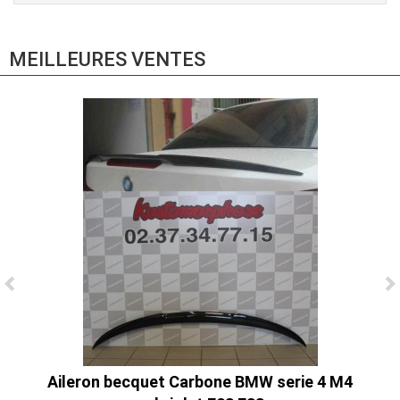
E83 (2004-2010)
865,00 € TTC
MEILLEURES VENTES
Ligne Cat-Back Active 4 Sorties avec
Tube en H pour Ford Mustang GT & V6
(2015-2023)
2 690,00 € TTC
Aileron becquet Carbone BMW serie 4 M4