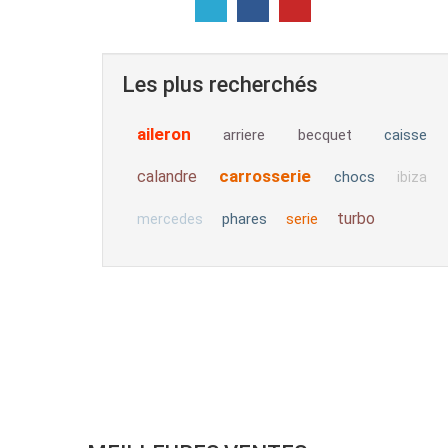
Les plus recherchés
aileron
arriere
becquet
caisse
carrosserie
calandre
chocs
ibiza
turbo
phares
serie
mercedes