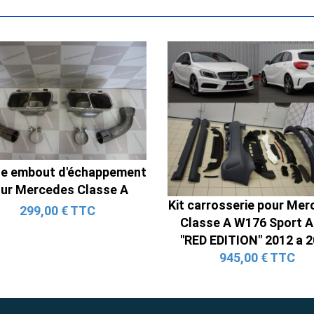
Ligne Cat-Back Active 4 Sorties
avec Tube en H pour Ford Mustang
le embout d'échappement
GT & V6 (2015-2023)
ur Mercedes Classe A
2 690,00 € TTC
Kit carrosserie pour Me
299,00 € TTC
Classe A W176 Sport 
"RED EDITION" 2012 a 
945,00 € TTC