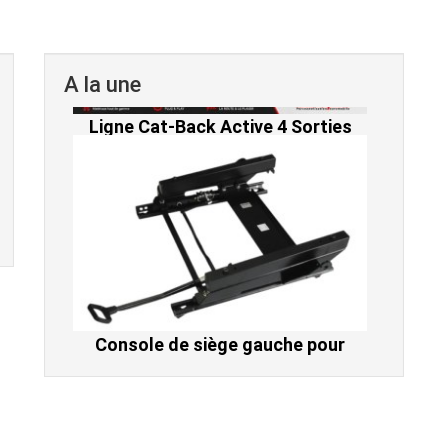
A la une
Console de siège gauche pour
BMW Série 3 E46 (hors Cabriolet et
CSL) et BMW X3 E83 (2004-2010)
865,00 € TTC