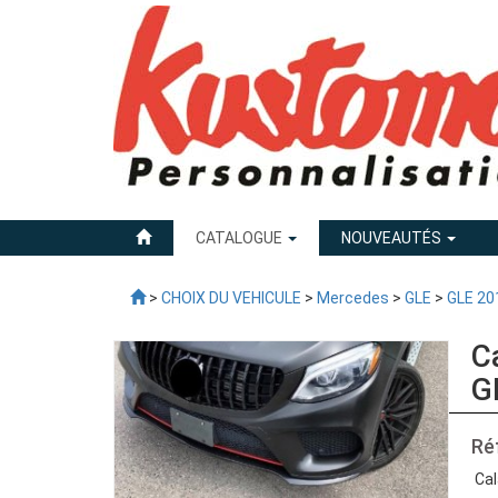
CATALOGUE
NOUVEAUTÉS
>
CHOIX DU VEHICULE
>
Mercedes
>
GLE
>
GLE 20
C
G
Ré
Cal