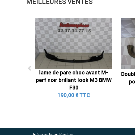
MEILLEURES VENTES
lame de pare choc avant M-
Doub
perf noir brillant look M3 BMW
po
F30
190,00 € TTC
Informations légales