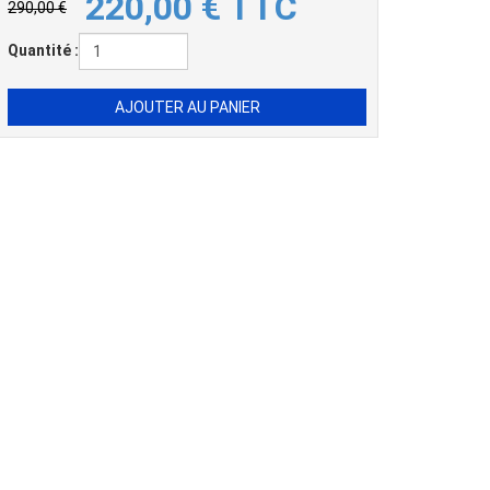
220,00
€
TTC
290,00 €
Quantité :