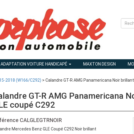
ADAPTATION VOITURE HANDICAPÉ
MAXTON DESIGN
MO
15-2018 (W166/C292)
> Calandre GT-R AMG Panamericana Noir brillan
alandre GT-R AMG Panamericana Noi
LE coupé C292
férence
CALGLEGTRNOIR
andre Mercedes Benz GLE Coupé C292 Noir brillant