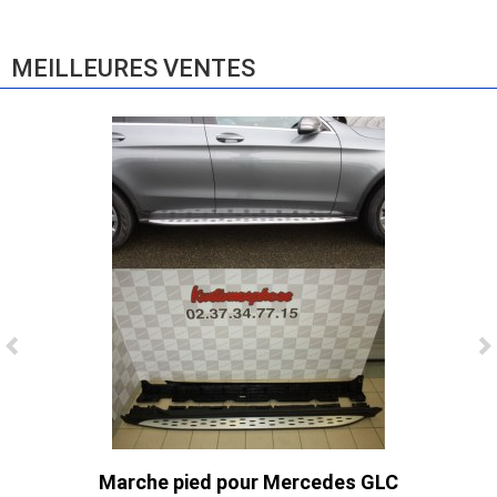
865,00 € TTC
MEILLEURES VENTES
Ligne Cat-Back Active 4 Sorties avec
Tube en H pour Ford Mustang GT & V6
(2015-2023)
2 690,00 € TTC
Marche pied pour Mercedes GLC