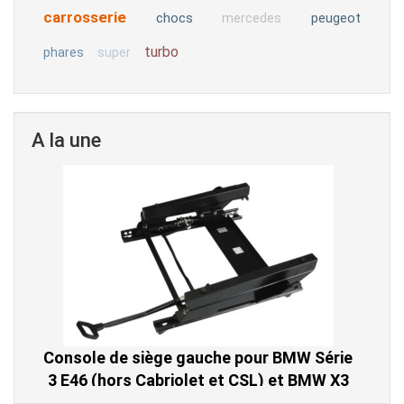
carrosserie
chocs
peugeot
mercedes
turbo
phares
super
A la une
Console de siège gauche pour BMW Série
3 E46 (hors Cabriolet et CSL) et BMW X3
E83 (2004-2010)