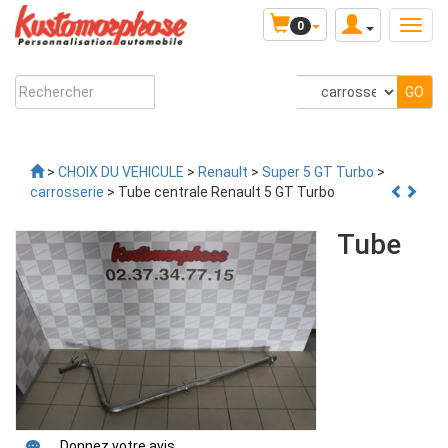
0
>
CHOIX DU VEHICULE
>
Renault
>
Super 5 GT Turbo
>
carrosserie
> Tube centrale Renault 5 GT Turbo
Tube
Donnez votre avis