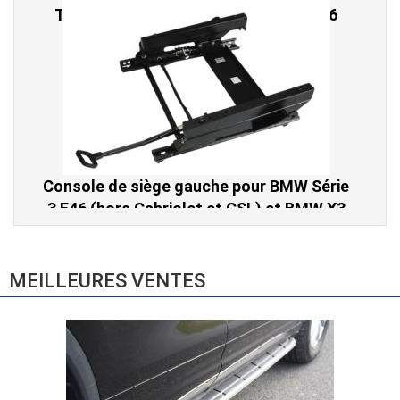
Console de siège gauche pour BMW Série
3 E46 (hors Cabriolet et CSL) et BMW X3
E83 (2004-2010)
865,00 € TTC
MEILLEURES VENTES