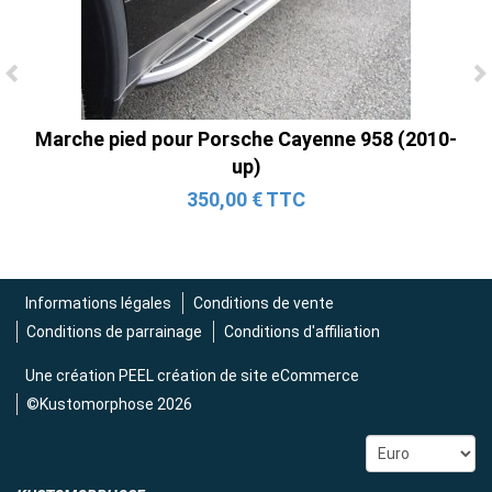
Ligne Cat-Back Active 4 Sorties avec
Tube en H pour Ford Mustang GT & V6
Marche pied pour Porsche Cayenne 958 (2010-
(2015-2023)
up)
2 690,00 € TTC
350,00 € TTC
Informations légales
Conditions de vente
Conditions de parrainage
Conditions d'affiliation
Une création
PEEL création de site eCommerce
©Kustomorphose 2026