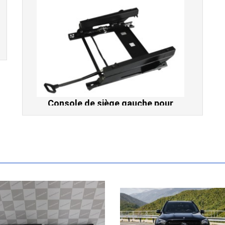
Console de siège gauche pour
BMW Série 3 E46 (hors Cabriolet et
CSL) et BMW X3 E83 (2004-2010)
865,00 € TTC