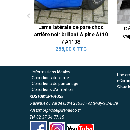
Lame latérale de pare choc
Dé
arrière noir brillant Alpine A110
ca
/ A110S
265,00 € TTC
Informations légales
Une cr
Conditions de vente
eComm
Conditions de parrainage
©Kust
Conditions d'affiliation
KUSTOMORPHOSE
5 avenue du Val de l'Eure 28630 Fontenay-Sur-Eure
kustomorphose@wanadoo.fr
Tel: 02.37.34.77.15