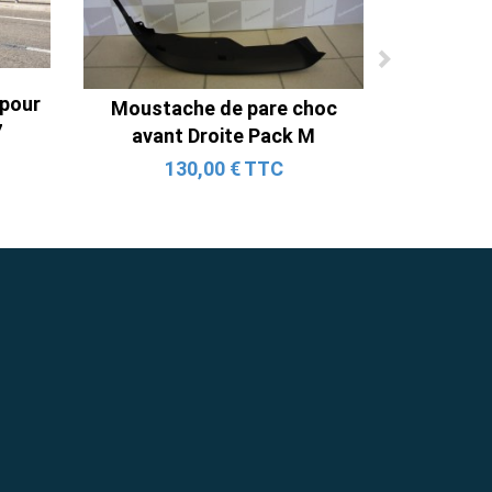
 pour
Moustache de pare choc
7
avant Droite Pack M
130,00 € TTC