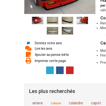
Pha
per
véh
Co
Ren
Mon
Ca
Donnez votre avis
Lire les avis
Mat
Ajouter au pense-bête
Fin
Imprimer cette page
Pro
Les plus recherchés
arriere
calandre
capot
caisse