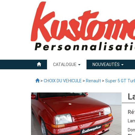
CATALOGUE
NOUVEAUTÉS
>
CHOIX DU VEHICULE
>
Renault
>
Super 5 GT Tur
L
Ré
Lam
Don