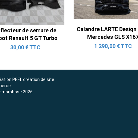
Ligne Cat-Back Active 4 Sorties
avec Tube en H pour Ford Mustang
Calandre LARTE Design
flecteur de serrure de
GT & V6 (2015-2023)
Mercedes GLS X16
pot Renault 5 GT Turbo
2 690,00 € TTC
1 290,00 € TTC
30,00 € TTC
éation
PEEL création de site
erce
omorphose 2026