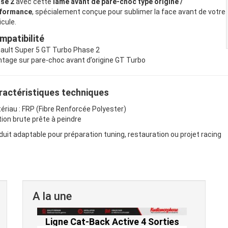
se 2
avec cette
lame avant de pare-choc type origine /
formance
, spécialement conçue pour sublimer la face avant de votre
icule.
mpatibilité
ault Super 5 GT Turbo Phase 2
tage sur pare-choc avant d’origine GT Turbo
ractéristiques techniques
ériau : FRP (Fibre Renforcée Polyester)
ition brute prête à peindre
duit adaptable pour préparation tuning, restauration ou projet racing
A la une