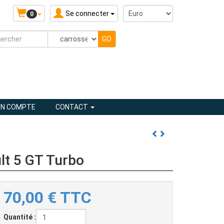
Se connecter
0
N COMPTE
CONTACT
lt 5 GT Turbo
70,00
€
TTC
Quantité :