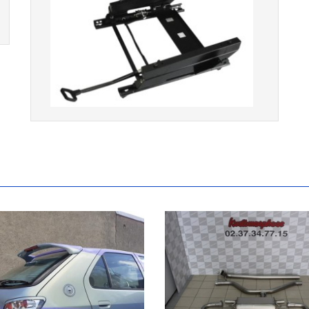
Console de siège gauche pour
BMW Série 3 E46 (hors Cabriolet et
CSL) et BMW X3 E83 (2004-2010)
865,00 € TTC