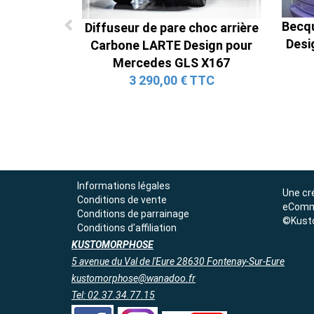
Becqu
Diffuseur de pare choc arrière
Desi
Carbone LARTE Design pour
Mercedes GLS X167
3 290,00 € TTC
Informations légales
Une cr
Conditions de vente
eComm
Conditions de parrainage
©Kust
Conditions d'affiliation
KUSTOMORPHOSE
5 avenue du Val de l'Eure 28630 Fontenay-Sur-Eure
kustomorphose@wanadoo.fr
Tel: 02.37.34.77.15