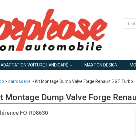
ADAPTATION VOITURE HANDICAPÉ
MAXTON DESIGN
MO
bo
>
carrosserie
> Kit Montage Dump Valve Forge Renault 5 GT Turbo
it Montage Dump Valve Forge Renau
férence
FO-RD8630