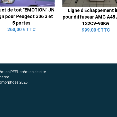
Ligne Cat-Back Active 4 Sorties
et de toit "EMOTION" JN
avec Tube en H pour Ford Mustang
Ligne d'Echappement i
gn pour Peugeot 306 3 et
GT & V6 (2015-2023)
pour diffuseur AMG A45
5 portes
2 690,00 € TTC
122CV-90Kw
260,00 € TTC
999,00 € TTC
éation
PEEL création de site
erce
omorphose 2026