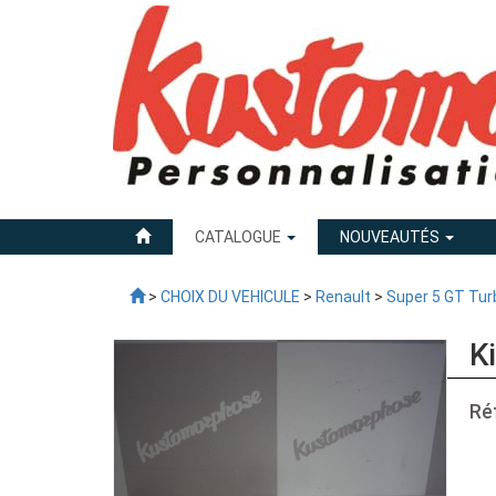
CATALOGUE
NOUVEAUTÉS
>
CHOIX DU VEHICULE
>
Renault
>
Super 5 GT Tur
K
Ré