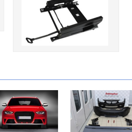
Console de siège gauche pour
BMW Série 3 E46 (hors Cabriolet et
CSL) et BMW X3 E83 (2004-2010)
865,00 € TTC