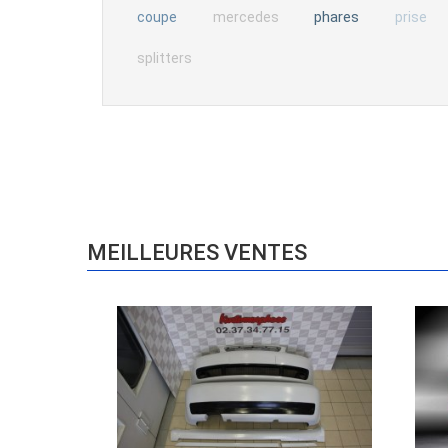
phares
coupe
mercedes
prise
splitters
MEILLEURES VENTES