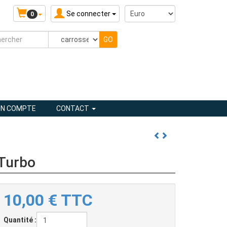
Se connecter
0
N COMPTE
CONTACT
 Turbo
10,00
€
TTC
Quantité :