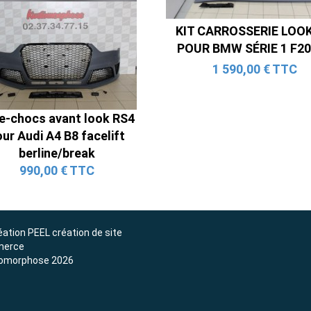
Ligne Cat-Back Active 4 Sorties
avec Tube en H pour Ford Mustang
KIT CARROSSERIE LOO
GT & V6 (2015-2023)
POUR BMW SÉRIE 1 F20
2 690,00 € TTC
1 590,00 € TTC
e-chocs avant look RS4
ur Audi A4 B8 facelift
berline/break
990,00 € TTC
éation
PEEL création de site
erce
omorphose 2026