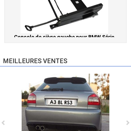
Console de siège gauche pour BMW Série
3 E46 (hors Cabriolet et CSL) et BMW X3
E83 (2004-2010)
865,00 € TTC
MEILLEURES VENTES
Ligne Cat-Back Active 4 Sorties avec