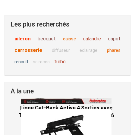
Les plus recherchés
aileron
becquet
calandre
capot
caisse
carrosserie
phares
diffuseur
eclairage
turbo
renault
scirocco
A la une