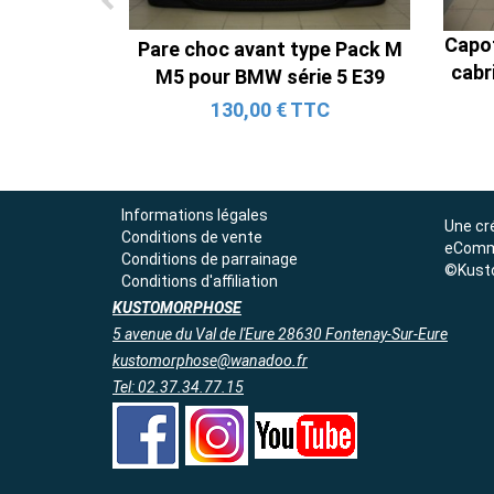
Capot
Pare choc avant type Pack M
cabr
M5 pour BMW série 5 E39
130,00 € TTC
Informations légales
Une cr
Conditions de vente
eComm
Conditions de parrainage
©Kust
Conditions d'affiliation
KUSTOMORPHOSE
5 avenue du Val de l'Eure 28630 Fontenay-Sur-Eure
kustomorphose@wanadoo.fr
Tel: 02.37.34.77.15