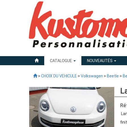
CATALOGUE
NOUVEAUTÉS
>
CHOIX DU VEHICULE
>
Volkswagen
>
Beetle
>
Be
L
Ré
Lam
fini