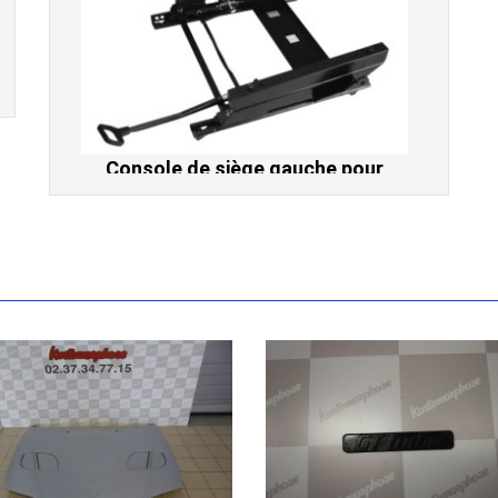
Console de siège gauche pour
BMW Série 3 E46 (hors Cabriolet et
CSL) et BMW X3 E83 (2004-2010)
865,00 € TTC