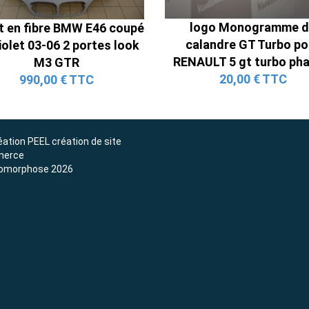
Ligne Cat-Back Active 4 Sorties
avec Tube en H pour Ford Mustang
logo Monogramme d
 en fibre BMW E46 coupé
GT & V6 (2015-2023)
calandre GT Turbo po
iolet 03-06 2 portes look
2 690,00 € TTC
RENAULT 5 gt turbo pha
M3 GTR
20,00 € TTC
990,00 € TTC
éation
PEEL création de site
erce
omorphose 2026