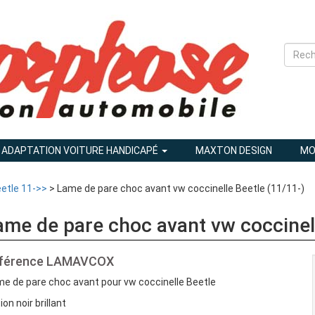
ADAPTATION VOITURE HANDICAPÉ
MAXTON DESIGN
MO
etle 11->>
> Lame de pare choc avant vw coccinelle Beetle (11/11-)
ame de pare choc avant vw coccinell
férence
LAMAVCOX
e de pare choc avant pour vw coccinelle Beetle
tion noir brillant