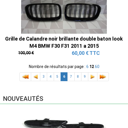
Grille de Calandre noir brillante double baton look
M4 BMW F30 F31 2011 a 2015
60,00 € TTC
100,00 €
Nombre de résultats par page :
6
12
60
3
4
5
6
7
8
9
NOUVEAUTÉS