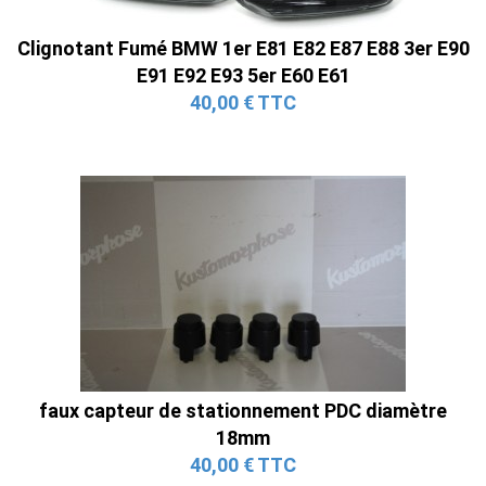
Clignotant Fumé BMW 1er E81 E82 E87 E88 3er E90
E91 E92 E93 5er E60 E61
40,00 € TTC
faux capteur de stationnement PDC diamètre
18mm
40,00 € TTC