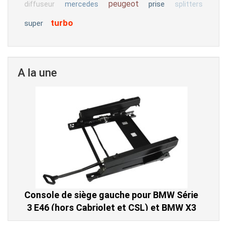
peugeot
prise
diffuseur
mercedes
splitters
turbo
super
A la une
Console de siège gauche pour BMW Série
3 E46 (hors Cabriolet et CSL) et BMW X3
E83 (2004-2010)
865,00 € TTC