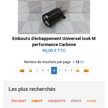
Embouts d'échappement Universel look M
performance Carbone
90,00 € TTC
Nombre de résultats par page :
6
12
60
3
4
5
6
7
8
9
Les plus recherchés
capot
becquet
casquette
chocs
coupe