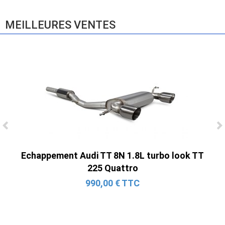
MEILLEURES VENTES
Console de siège droite pour BMW Série 3
E46 (hors Cabriolet et CSL) et BMW X3
E83 (2004-2010)
865,00 € TTC
Echappement Audi TT 8N 1.8L turbo look TT
225 Quattro
990,00 € TTC