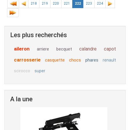
218
219
220
221
222
223
224
Les plus recherchés
aileron
calandre
capot
arriere
becquet
carrosserie
casquette
chocs
phares
renault
scirocco
super
A la une