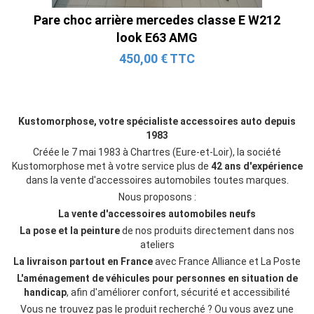
Pare choc arrière mercedes classe E W212
Ligne Cat-Back Active 4 Sorties avec
look E63 AMG
Tube en H pour Ford Mustang GT & V6
(2015-2023)
450,00 € TTC
2 690,00 € TTC
Kustomorphose, votre spécialiste accessoires auto depuis
1983
Créée le 7 mai 1983 à Chartres (Eure-et-Loir), la société
Kustomorphose met à votre service plus de
42 ans d'expérience
dans la vente d'accessoires automobiles toutes marques.
Nous proposons :
La vente d'accessoires automobiles neufs
La pose et la peinture
de nos produits directement dans nos
ateliers
La livraison partout en France
avec France Alliance et La Poste
L'aménagement de véhicules pour personnes en situation de
handicap
, afin d'améliorer confort, sécurité et accessibilité
Vous ne trouvez pas le produit recherché ? Ou vous avez une