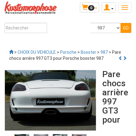
0
>
CHOIX DU VEHICULE
>
Porsche
>
Boxster
>
987
> Pare
chocs arrière 997 GT3 pour Porsche boxster 987
Pare
chocs
arrière
997
GT3
pour