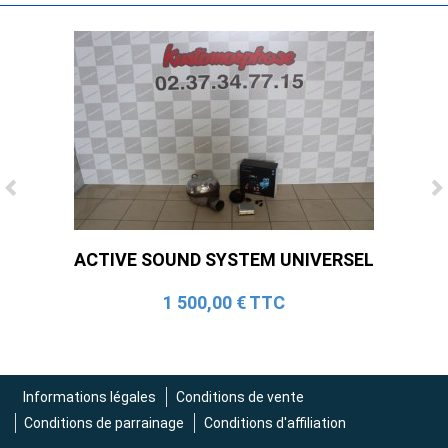
Ligne Cat-Back Active 4 Sorties avec
Tube en H pour Ford Mustang GT & V6
ACTIVE SOUND SYSTEM UNIVERSEL
(2015-2023)
2 690,00 € TTC
1 500,00 € TTC
Informations légales
Conditions de vente
Conditions de parrainage
Conditions d'affiliation