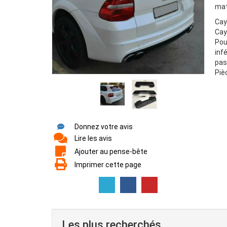
mat
Cay
Cay
Pou
inf
pas
Piè
Donnez votre avis
Lire les avis
Ajouter au pense-bête
Imprimer cette page
Les plus recherchés