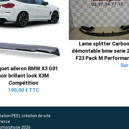
Ligne Cat-Back Active 4 Sorties
avec Tube en H pour Ford Mustang
Lame splitter Carbo
GT & V6 (2015-2023)
démontable bmw serie 2
2 690,00 € TTC
F23 Pack M Performa
Sur
uet aileron BMW X3 G01
noir brillant look X3M
Compétition
190,00 € TTC
éation
PEEL création de site
erce
omorphose 2026