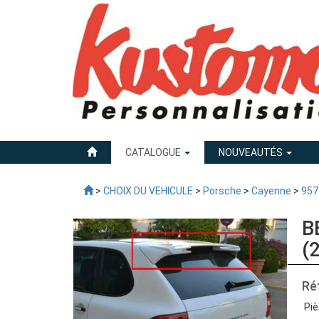
CATALOGUE
NOUVEAUTÉS
>
CHOIX DU VEHICULE
>
Porsche
>
Cayenne
>
957
B
(
Ré
Piè