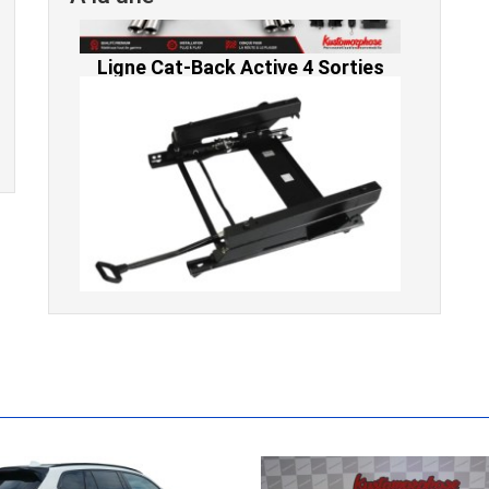
Console de siège gauche pour
BMW Série 3 E46 (hors Cabriolet et
CSL) et BMW X3 E83 (2004-2010)
865,00 € TTC