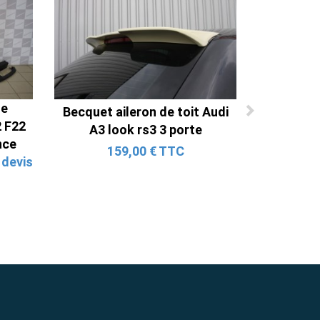
ne
Becquet aileron de toit Audi
 F22
A3 look rs3 3 porte
nce
159,00 € TTC
 devis