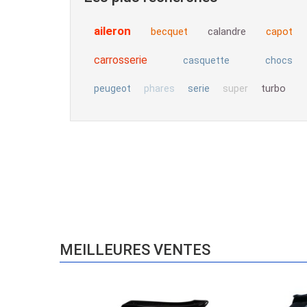
aileron
becquet
calandre
capot
carrosserie
casquette
chocs
turbo
peugeot
phares
serie
super
MEILLEURES VENTES