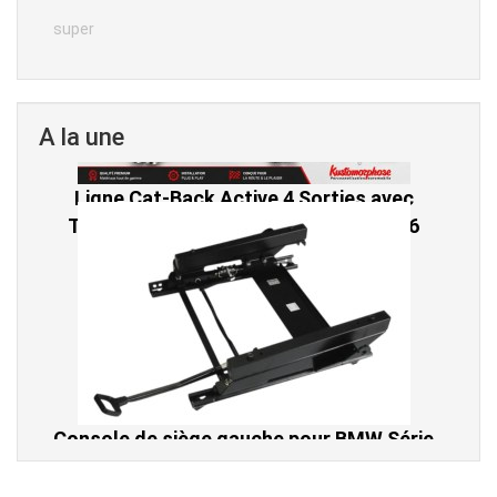
super
A la une
Console de siège gauche pour BMW Série
3 E46 (hors Cabriolet et CSL) et BMW X3
E83 (2004-2010)
865,00 € TTC