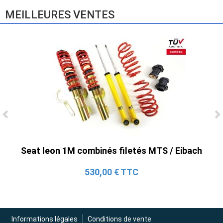
MEILLEURES VENTES
Ligne Cat-Back Active 4 Sorties avec
Tube en H pour Ford Mustang GT & V6
Seat leon 1M combinés filetés MTS / Eibach
(2015-2023)
2 690,00 € TTC
530,00 € TTC
Informations légales
Conditions de vente