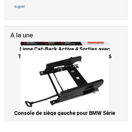
super
A la une
Console de siège gauche pour BMW Série
3 E46 (hors Cabriolet et CSL) et BMW X3
E83 (2004-2010)
865,00 € TTC