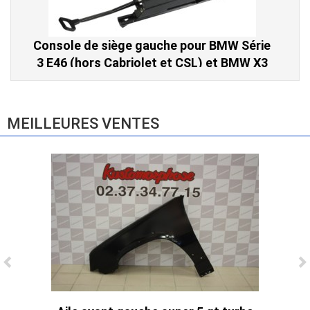
Console de siège gauche pour BMW Série
3 E46 (hors Cabriolet et CSL) et BMW X3
E83 (2004-2010)
865,00 € TTC
MEILLEURES VENTES
Ligne Cat-Back Active 4 Sorties avec
Tube en H pour Ford Mustang GT & V6