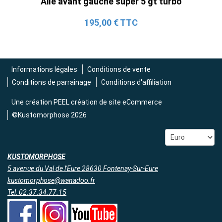
Aile avant gauche super 5 gt turbo
(2015-2023)
2 690,00 € TTC
195,00 € TTC
Informations légales
Conditions de vente
Conditions de parrainage
Conditions d'affiliation
Une création
PEEL création de site eCommerce
©Kustomorphose 2026
KUSTOMORPHOSE
5 avenue du Val de l'Eure 28630 Fontenay-Sur-Eure
kustomorphose@wanadoo.fr
Tel: 02.37.34.77.15